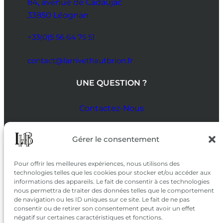
84, avenue de Cadaujac
33850 Léognan
+33(0)5 56 64 75 51
contact@larrivethautbrion.fr
UNE QUESTION ?
Contactez-Nous
SUIVEZ-NOUS
Gérer le consentement
SUR LES RÉSEAUX
Pour offrir les meilleures expériences, nous utilisons des
technologies telles que les cookies pour stocker et/ou accéder aux
informations des appareils. Le fait de consentir à ces technologies
nous permettra de traiter des données telles que le comportement
de navigation ou les ID uniques sur ce site. Le fait de ne pas
consentir ou de retirer son consentement peut avoir un effet
négatif sur certaines caractéristiques et fonctions.