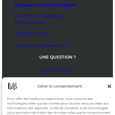
Château Larrivet Haut-Brion
84, avenue de Cadaujac
33850 Léognan
+33(0)5 56 64 75 51
contact@larrivethautbrion.fr
UNE QUESTION ?
Contactez-Nous
SUIVEZ-NOUS
Gérer le consentement
SUR LES RÉSEAUX
Pour offrir les meilleures expériences, nous utilisons des
technologies telles que les cookies pour stocker et/ou accéder aux
informations des appareils. Le fait de consentir à ces technologies
nous permettra de traiter des données telles que le comportement