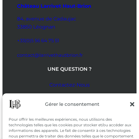
Château Larrivet Haut-Brion
84, avenue de Cadaujac
33850 Léognan
+33(0)5 56 64 75 51
contact@larrivethautbrion.fr
UNE QUESTION ?
Contactez-Nous
SUIVEZ-NOUS
Gérer le consentement
SUR LES RÉSEAUX
Pour offrir les meilleures expériences, nous utilisons des
technologies telles que les cookies pour stocker et/ou accéder aux
informations des appareils. Le fait de consentir à ces technologies
nous permettra de traiter des données telles que le comportement