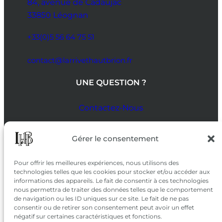
84, avenue de Cadaujac
33850 Léognan
+33(0)5 56 64 75 51
contact@larrivethautbrion.fr
UNE QUESTION ?
Contactez-Nous
SUIVEZ-NOUS
Gérer le consentement
SUR LES RÉSEAUX
Pour offrir les meilleures expériences, nous utilisons des
technologies telles que les cookies pour stocker et/ou accéder aux
informations des appareils. Le fait de consentir à ces technologies
nous permettra de traiter des données telles que le comportement
de navigation ou les ID uniques sur ce site. Le fait de ne pas
consentir ou de retirer son consentement peut avoir un effet
négatif sur certaines caractéristiques et fonctions.