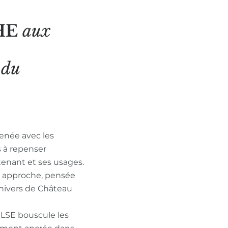
HE
aux
N
du
enée avec les
s à repenser
tenant et ses usages.
n approche, pensée
nivers de Château
ULSE bouscule les