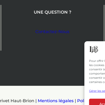
UNE QUESTION ?
Contactez-Nous
Pour offrir
les cookies
consentir à
comportemen
consentir o
certaines c
Gérer les s
rivet Haut-Brion |
Mentions légales
|
Politique de 
Ac