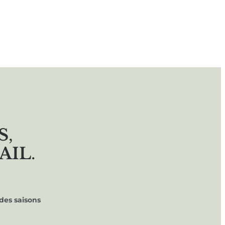
S
,
AIL
.
des saisons