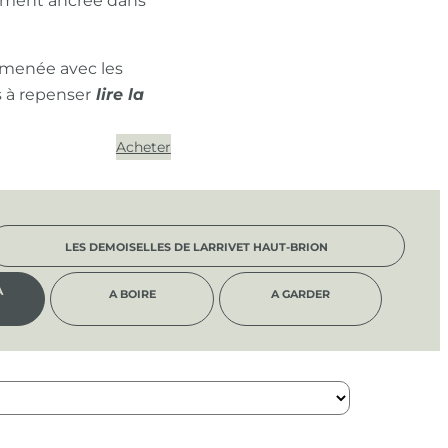
ément ancrée dans
 menée avec les
s à repenser
Acheter
LES DEMOISELLES DE LARRIVET HAUT-BRION
À
A BOIRE
A GARDER