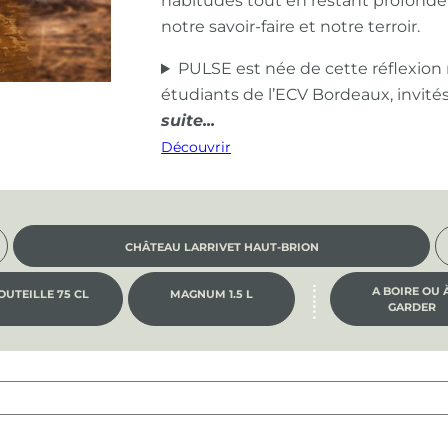
habitudes tout en restant profond
notre savoir-faire et notre terroir.
PULSE est née de cette réflexion
étudiants de l’ECV Bordeaux, invité
Découvrir
CHÂTEAU LARRIVET HAUT-BRION
A BOIRE OU 
OUTEILLE 75 CL
MAGNUM 1.5 L
GARDER