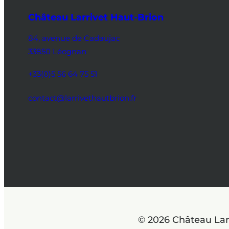
Château Larrivet Haut-Brion
84, avenue de Cadaujac
33850 Léognan
+33(0)5 56 64 75 51
contact@larrivethautbrion.fr
© 2026 Château Lar