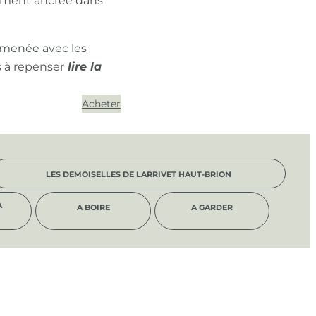
ément ancrée dans
 menée avec les
s à repenser
Acheter
LES DEMOISELLES DE LARRIVET HAUT-BRION
À
A BOIRE
A GARDER