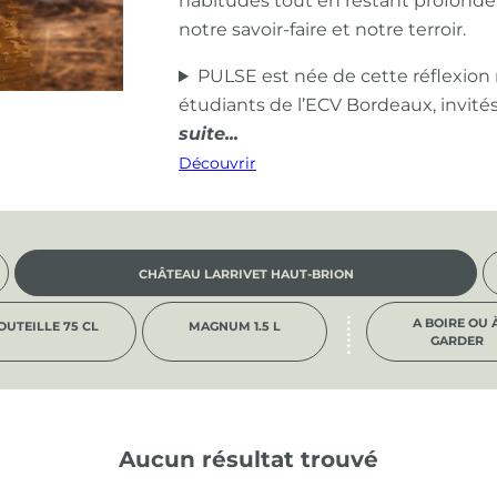
habitudes tout en restant profond
notre savoir-faire et notre terroir.
PULSE est née de cette réflexion
étudiants de l’ECV Bordeaux, invité
Découvrir
CHÂTEAU LARRIVET HAUT-BRION
A BOIRE OU 
OUTEILLE 75 CL
MAGNUM 1.5 L
GARDER
Aucun résultat trouvé