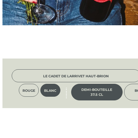
LE CADET DE LARRIVET HAUT-BRION
DEMI-BOUTEILLE
ROUGE
BLANC
B
37.5 CL