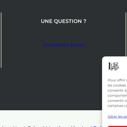
UNE QUESTION ?
Contactez-Nous
Pour offrir
les cookies
consentir à
comportemen
consentir o
certaines c
Gérer les s