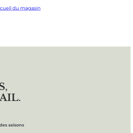
cueil du magasin
S
,
AIL
.
des saisons