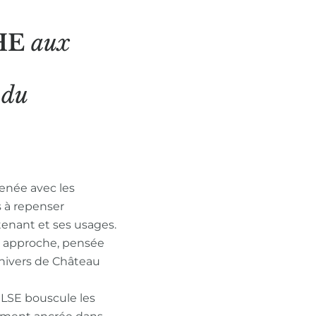
HE
aux
N
du
enée avec les
s à repenser
tenant et ses usages.
n approche, pensée
nivers de Château
ULSE bouscule les