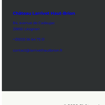
Château Larrivet Haut-Brion
84, avenue de Cadaujac
33850 Léognan
+33(0)5 56 64 75 51
contact@larrivethautbrion.fr