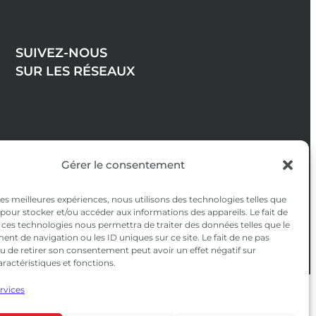
SUIVEZ-NOUS
SUR LES RÉSEAUX
Gérer le consentement
 les meilleures expériences, nous utilisons des technologies telles que
 pour stocker et/ou accéder aux informations des appareils. Le fait de
 ces technologies nous permettra de traiter des données telles que le
t de navigation ou les ID uniques sur ce site. Le fait de ne pas
u de retirer son consentement peut avoir un effet négatif sur
aractéristiques et fonctions.
ervices