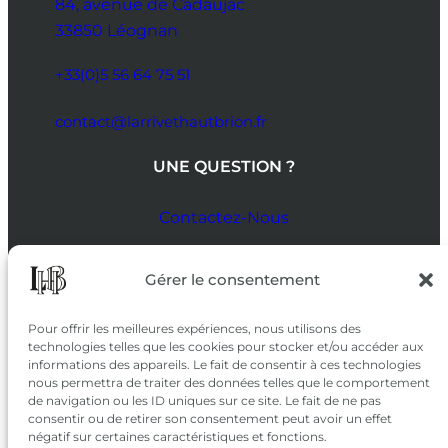
84, avenue de Cadaujac
33850 Léognan
+33(0)5 56 64 75 51
contact@larrivethautbrion.fr
UNE QUESTION ?
Contactez-Nous
SUIVEZ-NOUS
Gérer le consentement
SUR LES RÉSEAUX
Pour offrir les meilleures expériences, nous utilisons des
technologies telles que les cookies pour stocker et/ou accéder aux
informations des appareils. Le fait de consentir à ces technologies
nous permettra de traiter des données telles que le comportement
de navigation ou les ID uniques sur ce site. Le fait de ne pas
consentir ou de retirer son consentement peut avoir un effet
négatif sur certaines caractéristiques et fonctions.