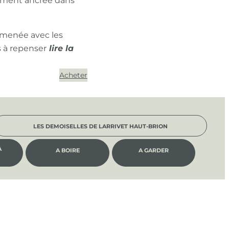
ément ancrée dans
 menée avec les
s à repenser
Acheter
LES DEMOISELLES DE LARRIVET HAUT-BRION
À
A BOIRE
A GARDER