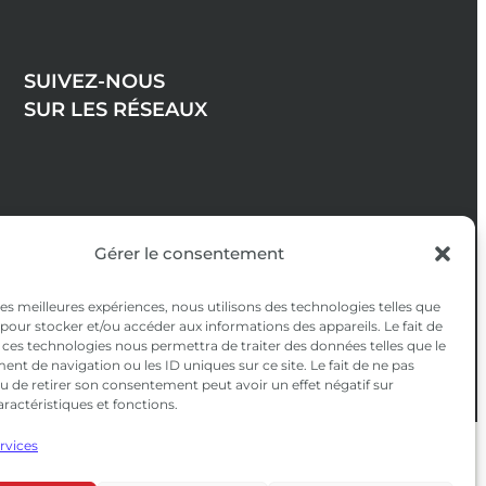
SUIVEZ-NOUS
SUR LES RÉSEAUX
Gérer le consentement
 les meilleures expériences, nous utilisons des technologies telles que
 pour stocker et/ou accéder aux informations des appareils. Le fait de
 ces technologies nous permettra de traiter des données telles que le
t de navigation ou les ID uniques sur ce site. Le fait de ne pas
u de retirer son consentement peut avoir un effet négatif sur
aractéristiques et fonctions.
ervices