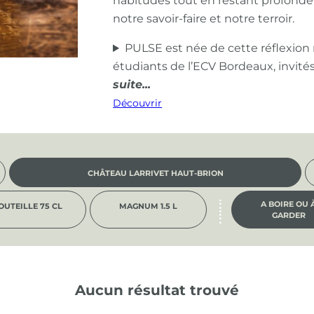
habitudes tout en restant profond
notre savoir-faire et notre terroir.
PULSE est née de cette réflexion
étudiants de l’ECV Bordeaux, invité
Découvrir
CHÂTEAU LARRIVET HAUT-BRION
A BOIRE OU 
OUTEILLE 75 CL
MAGNUM 1.5 L
GARDER
Aucun résultat trouvé