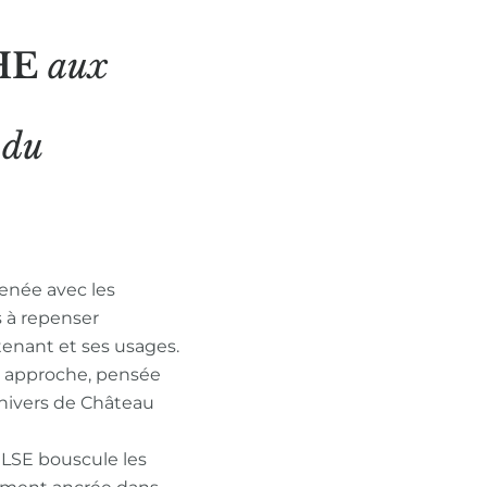
HE
aux
N
du
enée avec les
s à repenser
tenant et ses usages.
n approche, pensée
nivers de Château
ULSE bouscule les