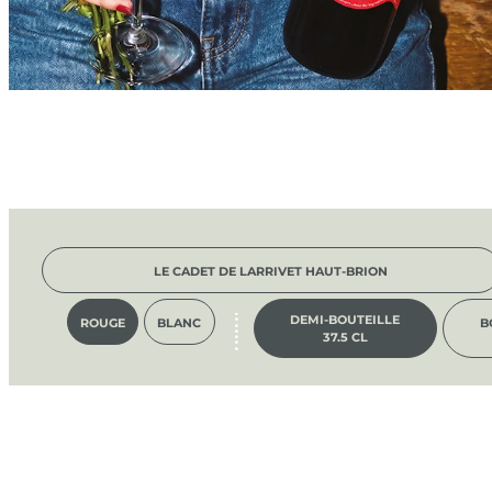
LE CADET DE LARRIVET HAUT-BRION
DEMI-BOUTEILLE
ROUGE
BLANC
B
37.5 CL