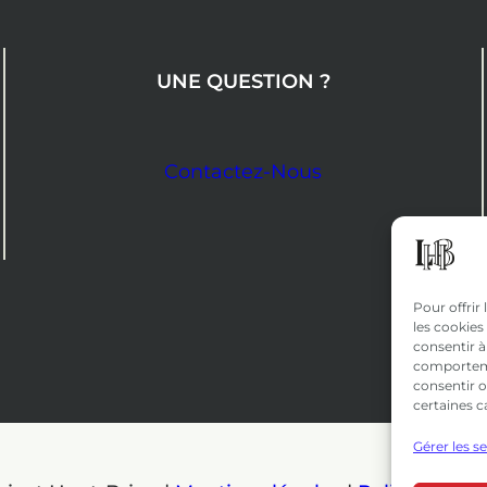
UNE QUESTION ?
Contactez-Nous
Pour offrir
les cookies
consentir à
comportemen
consentir o
certaines c
Gérer les s