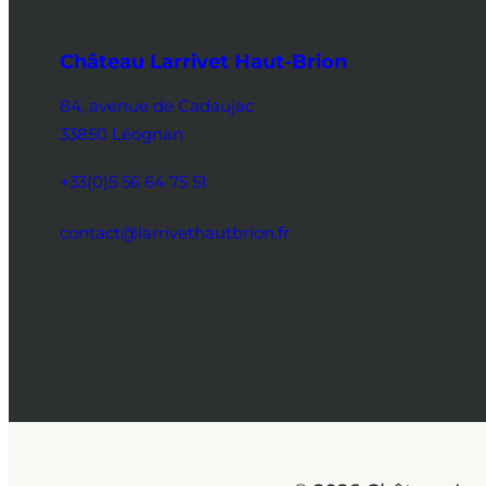
Château Larrivet Haut-Brion
84, avenue de Cadaujac
33850 Léognan
+33(0)5 56 64 75 51
contact@larrivethautbrion.fr