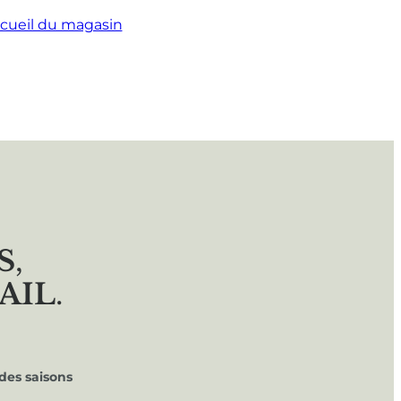
cueil du magasin
S
,
AIL
.
des saisons