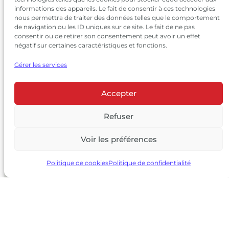
informations des appareils. Le fait de consentir à ces technologies
nous permettra de traiter des données telles que le comportement
de navigation ou les ID uniques sur ce site. Le fait de ne pas
consentir ou de retirer son consentement peut avoir un effet
négatif sur certaines caractéristiques et fonctions.
Gérer les services
Accepter
© 2026 Château Larrivet Haut-Brion |
Mentions légales
|
Politique de confidentialité
Refuser
|
CGV
Voir les préférences
L’ABUS D’ALCOOL EST DANGEREUX POUR LA SANTÉ, À
CONSOMMER AVEC MODÉRATION
Politique de cookies
Politique de confidentialité