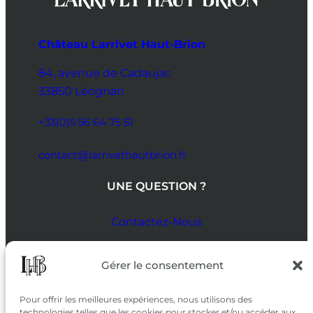
Château Larrivet Haut-Brion
84, avenue de Cadaujac
33850 Léognan
+33(0)5 56 64 75 51
contact@larrivethautbrion.fr
UNE QUESTION ?
Contactez-Nous
SUIVEZ-NOUS
Gérer le consentement
SUR LES RÉSEAUX
Pour offrir les meilleures expériences, nous utilisons des
technologies telles que les cookies pour stocker et/ou accéder aux