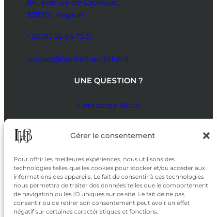
84, avenue de Cadaujac
33850 Léognan
+33(0)5 56 64 75 51
contact@larrivethautbrion.fr
UNE QUESTION ?
Contactez-Nous
SUIVEZ-NOUS
Gérer le consentement
SUR LES RÉSEAUX
Pour offrir les meilleures expériences, nous utilisons des
technologies telles que les cookies pour stocker et/ou accéder aux
informations des appareils. Le fait de consentir à ces technologies
nous permettra de traiter des données telles que le comportement
de navigation ou les ID uniques sur ce site. Le fait de ne pas
consentir ou de retirer son consentement peut avoir un effet
négatif sur certaines caractéristiques et fonctions.