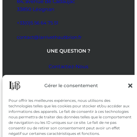
84, avenue de Cadaujac
33850 Léognan
+33(0)5 56 64 75 51
contact@larrivethautbrion.fr
UNE QUESTION ?
Contactez-Nous
SUIVEZ-NOUS
Gérer le consentement
SUR LES RÉSEAUX
Pour offrir les meilleures expériences, nous utilisons des
technologies telles que les cookies pour stocker et/ou accéder aux
informations des appareils. Le fait de consentir à ces technologies
nous permettra de traiter des données telles que le comportement
de navigation ou les ID uniques sur ce site. Le fait de ne pas
consentir ou de retirer son consentement peut avoir un effet
négatif sur certaines caractéristiques et fonctions.