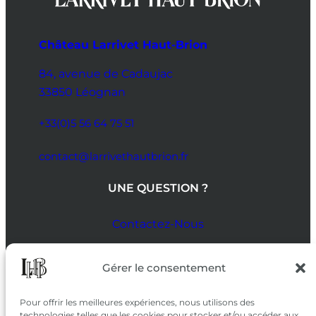
Château Larrivet Haut-Brion
84, avenue de Cadaujac
33850 Léognan
+33(0)5 56 64 75 51
contact@larrivethautbrion.fr
UNE QUESTION ?
Contactez-Nous
SUIVEZ-NOUS
Gérer le consentement
SUR LES RÉSEAUX
Pour offrir les meilleures expériences, nous utilisons des
technologies telles que les cookies pour stocker et/ou accéder aux