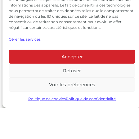
informations des appareils. Le fait de consentir à ces technologies
nous permettra de traiter des données telles que le comportement
de navigation ou les ID uniques sur ce site. Le fait de ne pas
consentir ou de retirer son consentement peut avoir un effet
négatif sur certaines caractéristiques et fonctions.
Gérer les services
Accepter
© 2026 Château Larrivet Haut-Brion |
Mentions légales
|
Politique de confidentialité
Refuser
|
CGV
Voir les préférences
L’ABUS D’ALCOOL EST DANGEREUX POUR LA SANTÉ, À
CONSOMMER AVEC MODÉRATION
Politique de cookies
Politique de confidentialité