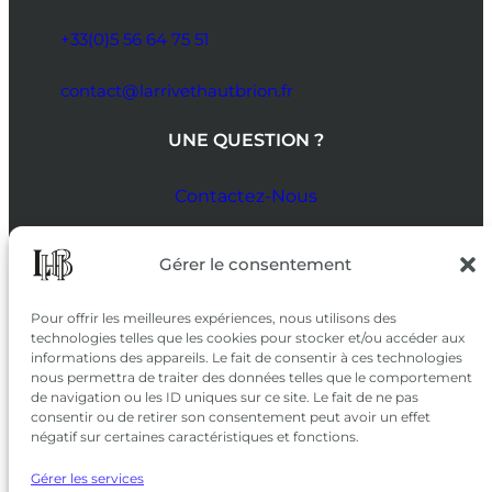
+33(0)5 56 64 75 51
contact@larrivethautbrion.fr
UNE QUESTION ?
Contactez-Nous
SUIVEZ-NOUS
Gérer le consentement
SUR LES RÉSEAUX
Pour offrir les meilleures expériences, nous utilisons des
technologies telles que les cookies pour stocker et/ou accéder aux
informations des appareils. Le fait de consentir à ces technologies
nous permettra de traiter des données telles que le comportement
de navigation ou les ID uniques sur ce site. Le fait de ne pas
consentir ou de retirer son consentement peut avoir un effet
négatif sur certaines caractéristiques et fonctions.
Gérer les services