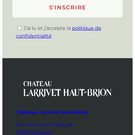
J’ai lu et j’accepte la
politique de
confidentialité
Château Larrivet Haut-Brion
84, avenue de Cadaujac
33850 Léognan