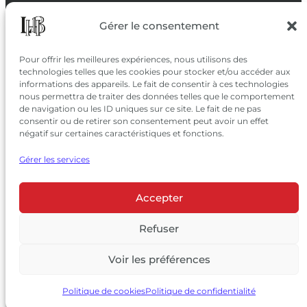
SUIVEZ-NOUS
Gérer le consentement
SUR LES RÉSEAUX
Pour offrir les meilleures expériences, nous utilisons des
technologies telles que les cookies pour stocker et/ou accéder aux
informations des appareils. Le fait de consentir à ces technologies
nous permettra de traiter des données telles que le comportement
de navigation ou les ID uniques sur ce site. Le fait de ne pas
consentir ou de retirer son consentement peut avoir un effet
négatif sur certaines caractéristiques et fonctions.
Gérer les services
Accepter
© 2026 Château Larrivet Haut-Brion |
Mentions légales
|
Politique de confidentialité
Refuser
|
CGV
Voir les préférences
L’ABUS D’ALCOOL EST DANGEREUX POUR LA SANTÉ, À
CONSOMMER AVEC MODÉRATION
Politique de cookies
Politique de confidentialité