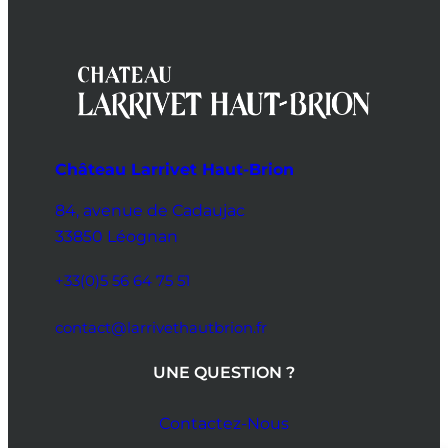
Château Larrivet Haut-Brion
84, avenue de Cadaujac
33850 Léognan
+33(0)5 56 64 75 51
contact@larrivethautbrion.fr
UNE QUESTION ?
Contactez-Nous