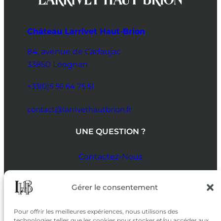
Château Larrivet Haut-Brion
84, avenue de Cadaujac
33850 Léognan
+33(0)5 56 64 75 51
contact@larrivethautbrion.fr
UNE QUESTION ?
Contactez-Nous
SUIVEZ-NOUS
Gérer le consentement
SUR LES RÉSEAUX
Pour offrir les meilleures expériences, nous utilisons des
technologies telles que les cookies pour stocker et/ou accéder aux