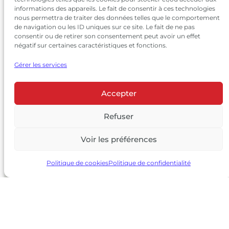
informations des appareils. Le fait de consentir à ces technologies
nous permettra de traiter des données telles que le comportement
de navigation ou les ID uniques sur ce site. Le fait de ne pas
consentir ou de retirer son consentement peut avoir un effet
négatif sur certaines caractéristiques et fonctions.
Gérer les services
Accepter
© 2026 Château Larrivet Haut-Brion |
Mentions légales
|
Politique de confidentialité
Refuser
|
CGV
Voir les préférences
L’ABUS D’ALCOOL EST DANGEREUX POUR LA SANTÉ, À
CONSOMMER AVEC MODÉRATION
Politique de cookies
Politique de confidentialité