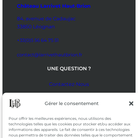
Château Larrivet Haut-Brion
84, avenue de Cadaujac
33850 Léognan
+33(0)5 56 64 75 51
contact@larrivethautbrion.fr
UNE QUESTION ?
Contactez-Nous
SUIVEZ-NOUS
Gérer le consentement
SUR LES RÉSEAUX
Pour offrir les meilleures expériences, nous utilisons des
technologies telles que les cookies pour stocker et/ou accéder aux
informations des appareils. Le fait de consentir à ces technologies
nous permettra de traiter des données telles que le comportement