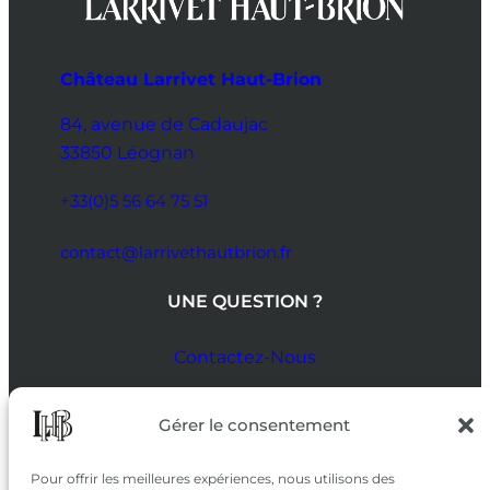
Château Larrivet Haut-Brion
84, avenue de Cadaujac
33850 Léognan
+33(0)5 56 64 75 51
contact@larrivethautbrion.fr
UNE QUESTION ?
Contactez-Nous
SUIVEZ-NOUS
Gérer le consentement
SUR LES RÉSEAUX
Pour offrir les meilleures expériences, nous utilisons des