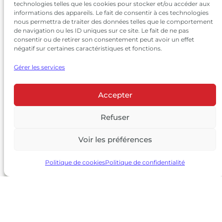
technologies telles que les cookies pour stocker et/ou accéder aux
informations des appareils. Le fait de consentir à ces technologies
nous permettra de traiter des données telles que le comportement
de navigation ou les ID uniques sur ce site. Le fait de ne pas
consentir ou de retirer son consentement peut avoir un effet
négatif sur certaines caractéristiques et fonctions.
Gérer les services
Accepter
© 2026 Château Larrivet Haut-Brion |
Mentions légales
|
Politique de confidentialité
Refuser
|
CGV
Voir les préférences
L’ABUS D’ALCOOL EST DANGEREUX POUR LA SANTÉ, À
CONSOMMER AVEC MODÉRATION
Politique de cookies
Politique de confidentialité