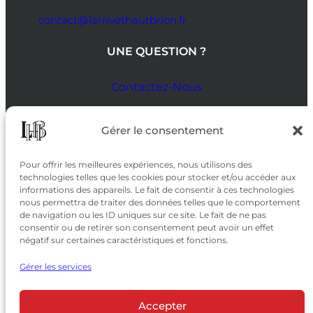
contact@larrivethautbrion.fr
UNE QUESTION ?
Contactez-Nous
SUIVEZ-NOUS
Gérer le consentement
SUR LES RÉSEAUX
Pour offrir les meilleures expériences, nous utilisons des
technologies telles que les cookies pour stocker et/ou accéder aux
informations des appareils. Le fait de consentir à ces technologies
nous permettra de traiter des données telles que le comportement
de navigation ou les ID uniques sur ce site. Le fait de ne pas
consentir ou de retirer son consentement peut avoir un effet
négatif sur certaines caractéristiques et fonctions.
Gérer les services
Accepter
© 2026 Château Larrivet Haut-Brion |