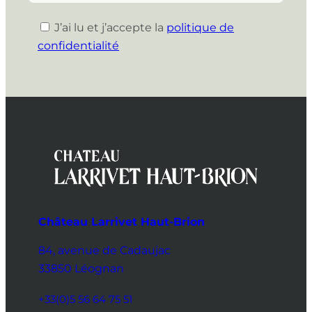
J’ai lu et j’accepte la
politique de
confidentialité
Château Larrivet Haut-Brion
84, avenue de Cadaujac
33850 Léognan
+33(0)5 56 64 75 51