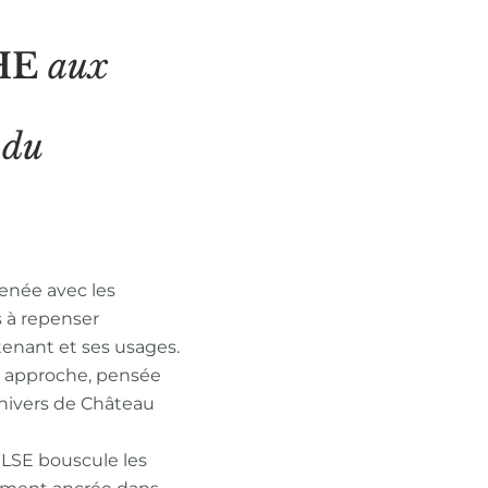
HE
aux
N
du
enée avec les
s à repenser
tenant et ses usages.
n approche, pensée
nivers de Château
ULSE bouscule les