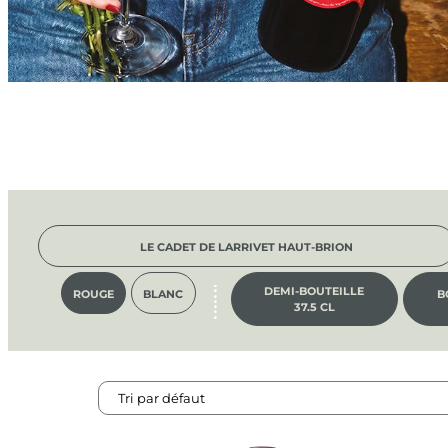
LE CADET DE LARRIVET HAUT-BRION
DEMI-BOUTEILLE
ROUGE
BLANC
B
37.5 CL