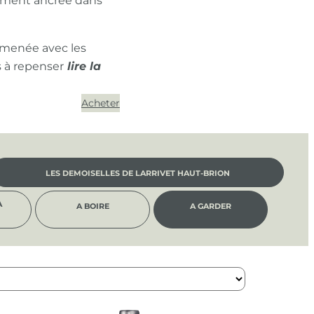
ément ancrée dans
 menée avec les
s à repenser
Acheter
LES DEMOISELLES DE LARRIVET HAUT-BRION
À
A BOIRE
A GARDER