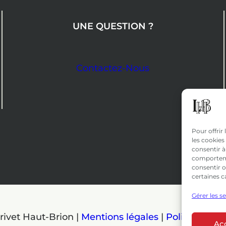
UNE QUESTION ?
Contactez-Nous
Pour offrir
les cookies
consentir à
comportemen
consentir o
certaines c
Gérer les s
rivet Haut-Brion |
Mentions légales
|
Politique de 
Ac