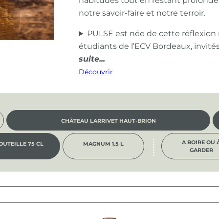
habitudes tout en restant profond
notre savoir-faire et notre terroir.
PULSE est née de cette réflexion
étudiants de l’ECV Bordeaux, invité
Découvrir
CHÂTEAU LARRIVET HAUT-BRION
A BOIRE OU 
OUTEILLE 75 CL
MAGNUM 1.5 L
GARDER