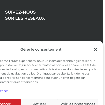
SUIVEZ-NOUS
SUR LES RÉSEAUX
Gérer le consentement
 les meilleures expériences, nous utilisons des technologies telles que
 pour stocker et/ou accéder aux informations des appareils. Le fait de
 ces technologies nous permettra de traiter des données telles que le
t de navigation ou les ID uniques sur ce site. Le fait de ne pas
u de retirer son consentement peut avoir un effet négatif sur
aractéristiques et fonctions.
ervices
confidentialité
|
CGV
cepter
Refuser
Voir les préférences