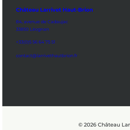
Château Larrivet Haut-Brion
84, avenue de Cadaujac
33850 Léognan
+33(0)5 56 64 75 51
contact@larrivethautbrion.fr
© 2026 Château Lar