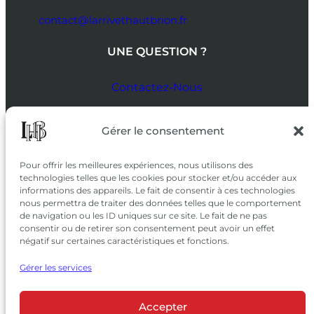
contact@larrivethautbrion.fr
UNE QUESTION ?
Contactez-Nous
SUIVEZ-NOUS
Gérer le consentement
SUR LES RÉSEAUX
Pour offrir les meilleures expériences, nous utilisons des
technologies telles que les cookies pour stocker et/ou accéder aux
informations des appareils. Le fait de consentir à ces technologies
nous permettra de traiter des données telles que le comportement
de navigation ou les ID uniques sur ce site. Le fait de ne pas
consentir ou de retirer son consentement peut avoir un effet
négatif sur certaines caractéristiques et fonctions.
Gérer les services
Accepter
© 2026 Château Larrivet Haut-Brion |