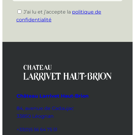
J’ai lu et j’accepte la
politique de
confidentialité
Château Larrivet Haut-Brion
84, avenue de Cadaujac
33850 Léognan
+33(0)5 56 64 75 51