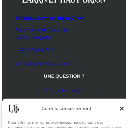
Château Larrivet Haut-Brion
84, avenue de Cadaujac
33850 Léognan
+33(0)5 56 64 75 51
contact@larrivethautbrion.fr
UNE QUESTION ?
Contactez-Nous
SUIVEZ-NOUS
Gérer le consentement
SUR LES RÉSEAUX
Pour offrir les meilleures expériences, nous utilisons des
technologies telles que les cookies pour stocker et/ou accéder aux