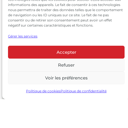
informations des appareils. Le fait de consentir à ces technologies
nous permettra de traiter des données telles que le comportement
de navigation ou les ID uniques sur ce site. Le fait de ne pas
consentir ou de retirer son consentement peut avoir un effet
négatif sur certaines caractéristiques et fonctions.
Gérer les services
Accepter
© 2026 Château Larrivet Haut-Brion |
Mentions légales
|
Politique de confidentialité
Refuser
|
CGV
Voir les préférences
L’ABUS D’ALCOOL EST DANGEREUX POUR LA SANTÉ, À
CONSOMMER AVEC MODÉRATION
Politique de cookies
Politique de confidentialité