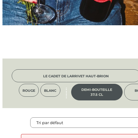
LE CADET DE LARRIVET HAUT-BRION
DEMI-BOUTEILLE
ROUGE
BLANC
B
37.5 CL