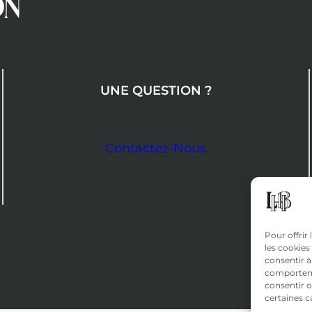
UNE QUESTION ?
Contactez-Nous
Pour offrir
les cookies
consentir à
comportemen
consentir o
certaines c