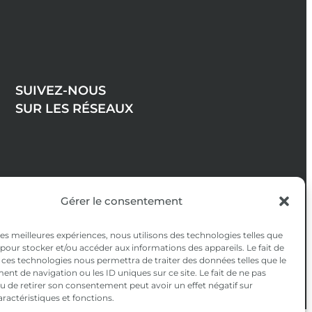
SUIVEZ-NOUS
SUR LES RÉSEAUX
Gérer le consentement
 les meilleures expériences, nous utilisons des technologies telles que
 pour stocker et/ou accéder aux informations des appareils. Le fait de
 ces technologies nous permettra de traiter des données telles que le
t de navigation ou les ID uniques sur ce site. Le fait de ne pas
u de retirer son consentement peut avoir un effet négatif sur
aractéristiques et fonctions.