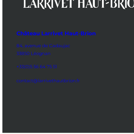
Château Larrivet Haut-Brion
84, avenue de Cadaujac
33850 Léognan
+33(0)5 56 64 75 51
contact@larrivethautbrion.fr