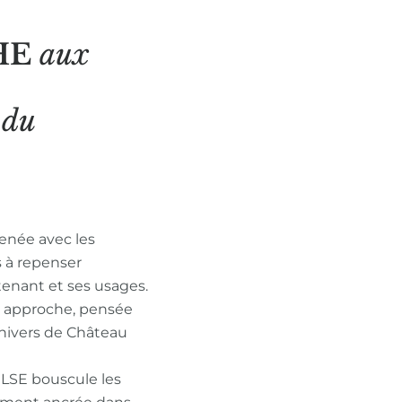
HE
aux
N
du
enée avec les
s à repenser
tenant et ses usages.
n approche, pensée
nivers de Château
ULSE bouscule les