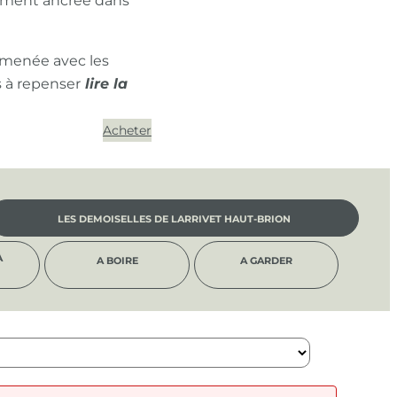
ément ancrée dans
 menée avec les
s à repenser
Acheter
LES DEMOISELLES DE LARRIVET HAUT-BRION
À
A BOIRE
A GARDER