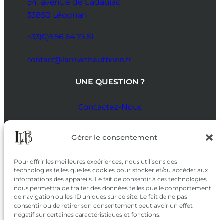
84, avenue de Cadaujac
33850 Léognan
+33(0)5 56 64 75 51
contact@larrivethautbrion.fr
UNE QUESTION ?
Contactez-Nous
SUIVEZ-NOUS
Gérer le consentement
SUR LES RÉSEAUX
Pour offrir les meilleures expériences, nous utilisons des
technologies telles que les cookies pour stocker et/ou accéder aux
informations des appareils. Le fait de consentir à ces technologies
nous permettra de traiter des données telles que le comportement
de navigation ou les ID uniques sur ce site. Le fait de ne pas
consentir ou de retirer son consentement peut avoir un effet
négatif sur certaines caractéristiques et fonctions.