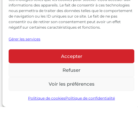
informations des appareils. Le fait de consentir à ces technologies
nous permettra de traiter des données telles que le comportement
de navigation ou les ID uniques sur ce site. Le fait de ne pas
consentir ou de retirer son consentement peut avoir un effet
négatif sur certaines caractéristiques et fonctions.
Gérer les services
Accepter
© 2026 Château Larrivet Haut-Brion |
Mentions légales
|
Politique de confidentialité
Refuser
|
CGV
Voir les préférences
L’ABUS D’ALCOOL EST DANGEREUX POUR LA SANTÉ, À
CONSOMMER AVEC MODÉRATION
Politique de cookies
Politique de confidentialité