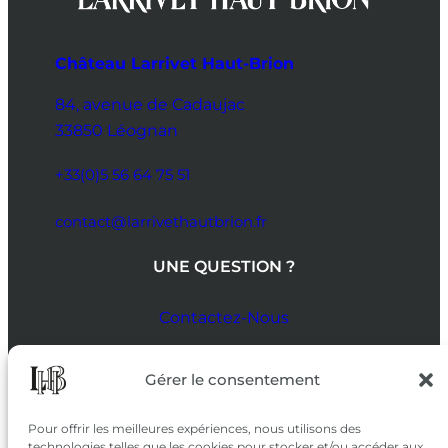
Château Larrivet Haut-Brion
84, avenue de Cadaujac
33850 Léognan
+33(0)5 56 64 75 51
contact@larrivethautbrion.fr
UNE QUESTION ?
Contactez-Nous
SUIVEZ-NOUS
Gérer le consentement
SUR LES RÉSEAUX
Pour offrir les meilleures expériences, nous utilisons des
technologies telles que les cookies pour stocker et/ou accéder aux