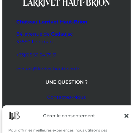
Château Larrivet Haut-Brion
84, avenue de Cadaujac
33850 Léognan
+33(0)5 56 64 75 51
contact@larrivethautbrion.fr
UNE QUESTION ?
Contactez-Nous
SUIVEZ-NOUS
Gérer le consentement
SUR LES RÉSEAUX
Pour offrir les meilleures expériences, nous utilisons des