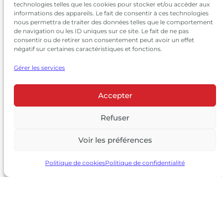
technologies telles que les cookies pour stocker et/ou accéder aux
informations des appareils. Le fait de consentir à ces technologies
nous permettra de traiter des données telles que le comportement
de navigation ou les ID uniques sur ce site. Le fait de ne pas
consentir ou de retirer son consentement peut avoir un effet
négatif sur certaines caractéristiques et fonctions.
Gérer les services
Accepter
© 2026 Château Larrivet Haut-Brion |
Mentions légales
|
Politique de confidentialité
Refuser
|
CGV
Voir les préférences
L’ABUS D’ALCOOL EST DANGEREUX POUR LA SANTÉ, À
CONSOMMER AVEC MODÉRATION
Politique de cookies
Politique de confidentialité