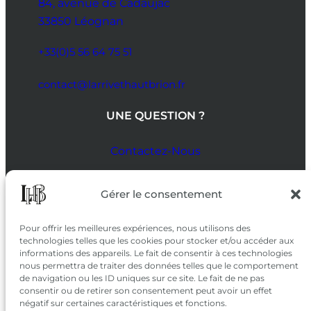
84, avenue de Cadaujac
33850 Léognan
+33(0)5 56 64 75 51
contact@larrivethautbrion.fr
UNE QUESTION ?
Contactez-Nous
SUIVEZ-NOUS
Gérer le consentement
SUR LES RÉSEAUX
Pour offrir les meilleures expériences, nous utilisons des
technologies telles que les cookies pour stocker et/ou accéder aux
informations des appareils. Le fait de consentir à ces technologies
nous permettra de traiter des données telles que le comportement
de navigation ou les ID uniques sur ce site. Le fait de ne pas
consentir ou de retirer son consentement peut avoir un effet
négatif sur certaines caractéristiques et fonctions.