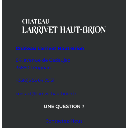
Château Larrivet Haut-Brion
84, avenue de Cadaujac
33850 Léognan
+33(0)5 56 64 75 51
contact@larrivethautbrion.fr
UNE QUESTION ?
Contactez-Nous