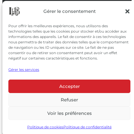
SUIVEZ-NOUS
Gérer le consentement
SUR LES RÉSEAUX
Pour offrir les meilleures expériences, nous utilisons des
technologies telles que les cookies pour stocker et/ou accéder aux
informations des appareils. Le fait de consentir à ces technologies
nous permettra de traiter des données telles que le comportement
de navigation ou les ID uniques sur ce site. Le fait de ne pas
consentir ou de retirer son consentement peut avoir un effet
négatif sur certaines caractéristiques et fonctions.
Gérer les services
Accepter
© 2026 Château Larrivet Haut-Brion |
Mentions légales
|
Politique de confidentialité
Refuser
|
CGV
Voir les préférences
L’ABUS D’ALCOOL EST DANGEREUX POUR LA SANTÉ, À
CONSOMMER AVEC MODÉRATION
Politique de cookies
Politique de confidentialité