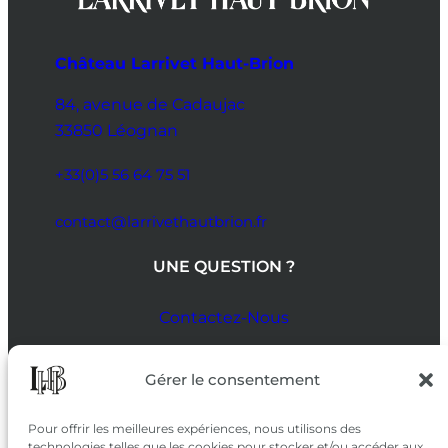
Château Larrivet Haut-Brion
84, avenue de Cadaujac
33850 Léognan
+33(0)5 56 64 75 51
contact@larrivethautbrion.fr
UNE QUESTION ?
Contactez-Nous
SUIVEZ-NOUS
Gérer le consentement
SUR LES RÉSEAUX
Pour offrir les meilleures expériences, nous utilisons des
technologies telles que les cookies pour stocker et/ou accéder aux