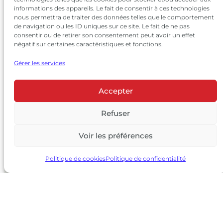
informations des appareils. Le fait de consentir à ces technologies
nous permettra de traiter des données telles que le comportement
de navigation ou les ID uniques sur ce site. Le fait de ne pas
consentir ou de retirer son consentement peut avoir un effet
négatif sur certaines caractéristiques et fonctions.
Gérer les services
Accepter
© 2026 Château Larrivet Haut-Brion |
Mentions légales
|
Politique de confidentialité
Refuser
|
CGV
Voir les préférences
L’ABUS D’ALCOOL EST DANGEREUX POUR LA SANTÉ, À
CONSOMMER AVEC MODÉRATION
Politique de cookies
Politique de confidentialité