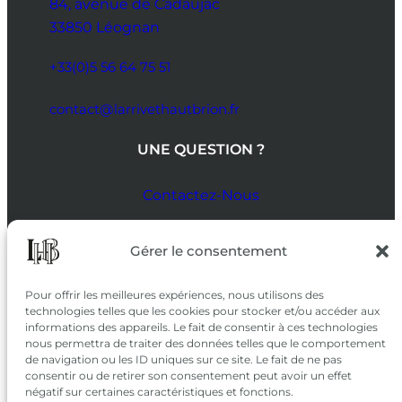
84, avenue de Cadaujac
33850 Léognan
+33(0)5 56 64 75 51
contact@larrivethautbrion.fr
UNE QUESTION ?
Contactez-Nous
SUIVEZ-NOUS
Gérer le consentement
SUR LES RÉSEAUX
Pour offrir les meilleures expériences, nous utilisons des
technologies telles que les cookies pour stocker et/ou accéder aux
informations des appareils. Le fait de consentir à ces technologies
nous permettra de traiter des données telles que le comportement
de navigation ou les ID uniques sur ce site. Le fait de ne pas
consentir ou de retirer son consentement peut avoir un effet
négatif sur certaines caractéristiques et fonctions.