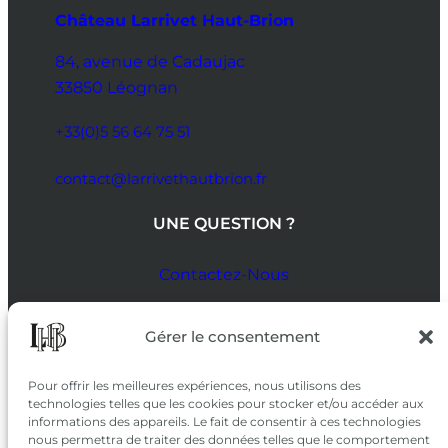
Château Larrivet Haut-Brion
84, avenue de Cadaujac
33850 Léognan
+33(0)5 56 64 75 51
contact@larrivethautbrion.fr
UNE QUESTION ?
Contactez-Nous
SUIVEZ-NOUS
Gérer le consentement
SUR LES RÉSEAUX
Pour offrir les meilleures expériences, nous utilisons des
technologies telles que les cookies pour stocker et/ou accéder aux
informations des appareils. Le fait de consentir à ces technologies
nous permettra de traiter des données telles que le comportement