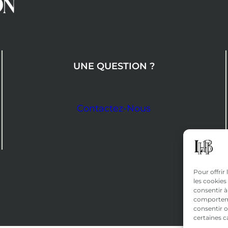
UNE QUESTION ?
Contactez-Nous
Pour offrir
les cookies
consentir à
comportemen
consentir o
certaines c