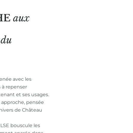
HE
aux
N
du
enée avec les
s à repenser
tenant et ses usages.
n approche, pensée
nivers de Château
ULSE bouscule les