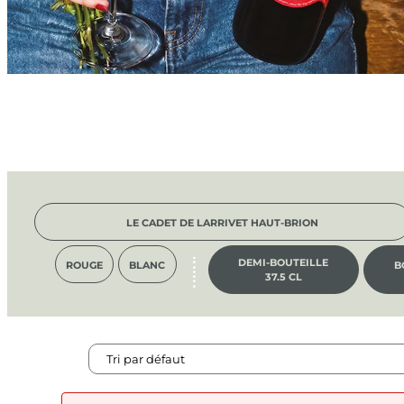
LE CADET DE LARRIVET HAUT-BRION
DEMI-BOUTEILLE
ROUGE
BLANC
B
37.5 CL