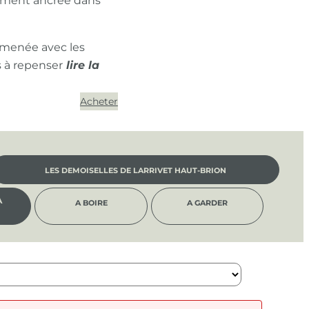
ément ancrée dans
 menée avec les
s à repenser
Acheter
LES DEMOISELLES DE LARRIVET HAUT-BRION
À
A BOIRE
A GARDER