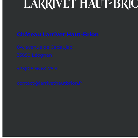
Château Larrivet Haut-Brion
84, avenue de Cadaujac
33850 Léognan
+33(0)5 56 64 75 51
contact@larrivethautbrion.fr