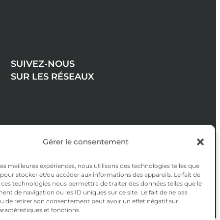
SUIVEZ-NOUS
SUR LES RÉSEAUX
Gérer le consentement
 les meilleures expériences, nous utilisons des technologies telles que
 pour stocker et/ou accéder aux informations des appareils. Le fait de
 ces technologies nous permettra de traiter des données telles que le
t de navigation ou les ID uniques sur ce site. Le fait de ne pas
u de retirer son consentement peut avoir un effet négatif sur
aractéristiques et fonctions.