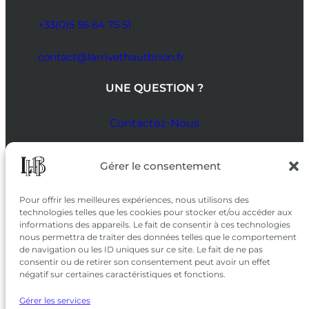
+33(0)5 56 64 75 51
contact@larrivethautbrion.fr
UNE QUESTION ?
Contactez-Nous
SUIVEZ-NOUS
Gérer le consentement
SUR LES RÉSEAUX
Pour offrir les meilleures expériences, nous utilisons des
technologies telles que les cookies pour stocker et/ou accéder aux
informations des appareils. Le fait de consentir à ces technologies
nous permettra de traiter des données telles que le comportement
de navigation ou les ID uniques sur ce site. Le fait de ne pas
consentir ou de retirer son consentement peut avoir un effet
négatif sur certaines caractéristiques et fonctions.
Gérer les services