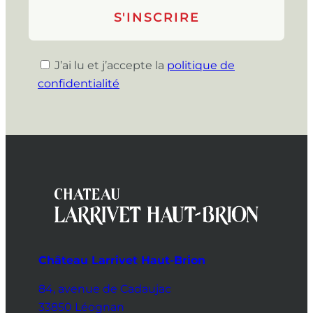
J’ai lu et j’accepte la
politique de
confidentialité
Château Larrivet Haut-Brion
84, avenue de Cadaujac
33850 Léognan