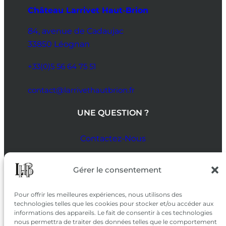
Château Larrivet Haut-Brion
84, avenue de Cadaujac
33850 Léognan
+33(0)5 56 64 75 51
contact@larrivethautbrion.fr
UNE QUESTION ?
Contactez-Nous
SUIVEZ-NOUS
Gérer le consentement
SUR LES RÉSEAUX
Pour offrir les meilleures expériences, nous utilisons des
technologies telles que les cookies pour stocker et/ou accéder aux
informations des appareils. Le fait de consentir à ces technologies
nous permettra de traiter des données telles que le comportement