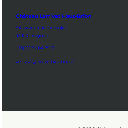
Château Larrivet Haut-Brion
84, avenue de Cadaujac
33850 Léognan
+33(0)5 56 64 75 51
contact@larrivethautbrion.fr