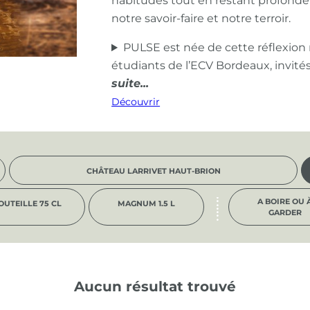
habitudes tout en restant profond
notre savoir-faire et notre terroir.
PULSE est née de cette réflexion
étudiants de l’ECV Bordeaux, invité
Découvrir
CHÂTEAU LARRIVET HAUT-BRION
A BOIRE OU 
OUTEILLE 75 CL
MAGNUM 1.5 L
GARDER
Aucun résultat trouvé