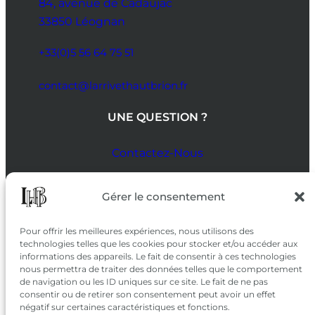
84, avenue de Cadaujac
33850 Léognan
+33(0)5 56 64 75 51
contact@larrivethautbrion.fr
UNE QUESTION ?
Contactez-Nous
SUIVEZ-NOUS
Gérer le consentement
SUR LES RÉSEAUX
Pour offrir les meilleures expériences, nous utilisons des
technologies telles que les cookies pour stocker et/ou accéder aux
informations des appareils. Le fait de consentir à ces technologies
nous permettra de traiter des données telles que le comportement
de navigation ou les ID uniques sur ce site. Le fait de ne pas
consentir ou de retirer son consentement peut avoir un effet
négatif sur certaines caractéristiques et fonctions.