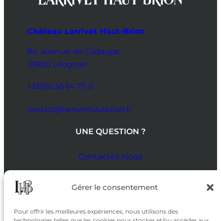
Château Larrivet Haut-Brion
84, avenue de Cadaujac
33850 Léognan
+33(0)5 56 64 75 51
contact@larrivethautbrion.fr
UNE QUESTION ?
Contactez-Nous
SUIVEZ-NOUS
Gérer le consentement
SUR LES RÉSEAUX
Pour offrir les meilleures expériences, nous utilisons des
technologies telles que les cookies pour stocker et/ou accéder aux