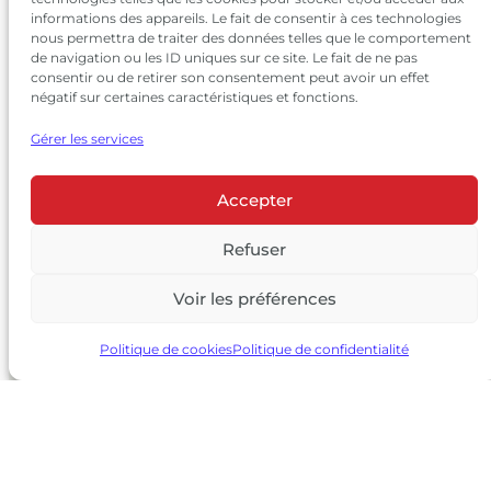
informations des appareils. Le fait de consentir à ces technologies
nous permettra de traiter des données telles que le comportement
de navigation ou les ID uniques sur ce site. Le fait de ne pas
consentir ou de retirer son consentement peut avoir un effet
négatif sur certaines caractéristiques et fonctions.
Gérer les services
Accepter
© 2026 Château Larrivet Haut-Brion |
Mentions légales
|
Politique de confidentialité
Refuser
|
CGV
Voir les préférences
L’ABUS D’ALCOOL EST DANGEREUX POUR LA SANTÉ, À
CONSOMMER AVEC MODÉRATION
Politique de cookies
Politique de confidentialité