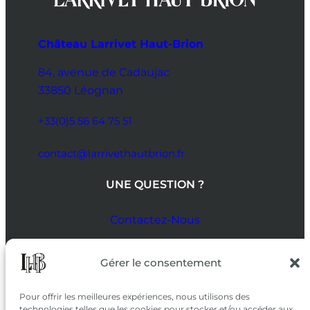
Château Larrivet Haut-Brion
84, avenue de Cadaujac
33850 Léognan
+33(0)5 56 64 75 51
contact@larrivethautbrion.fr
UNE QUESTION ?
Contactez-Nous
SUIVEZ-NOUS
Gérer le consentement
SUR LES RÉSEAUX
Pour offrir les meilleures expériences, nous utilisons des
technologies telles que les cookies pour stocker et/ou accéder aux