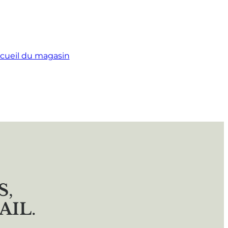
cueil du magasin
S
,
AIL
.