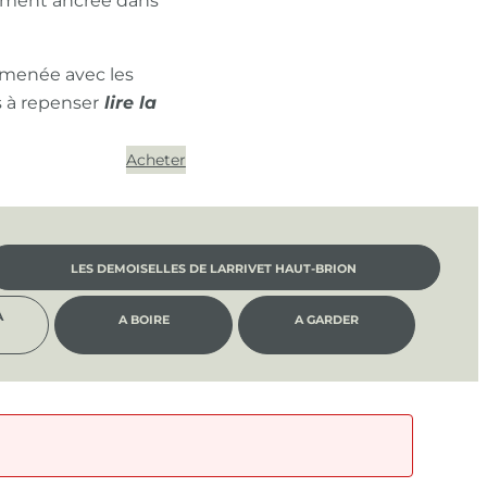
ément ancrée dans
 menée avec les
s à repenser
Acheter
LES DEMOISELLES DE LARRIVET HAUT-BRION
À
A BOIRE
A GARDER