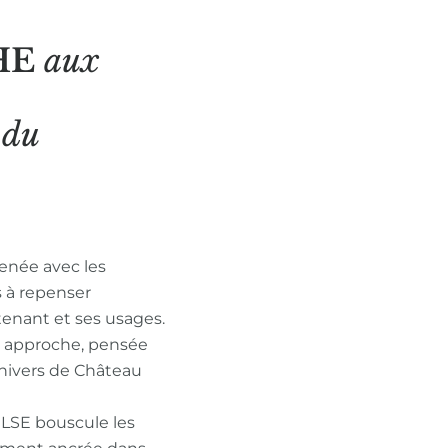
HE
aux
N
du
enée avec les
s à repenser
tenant et ses usages.
n approche, pensée
nivers de Château
ULSE bouscule les