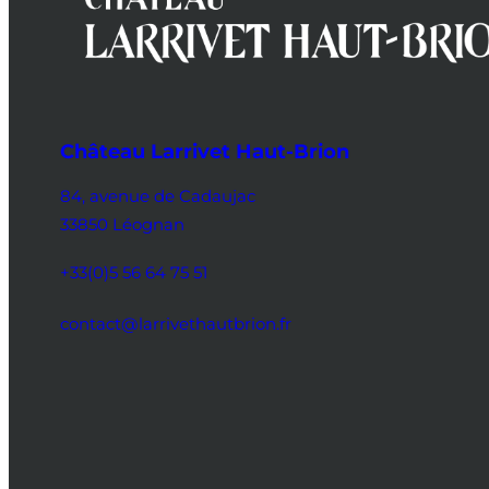
Château Larrivet Haut-Brion
84, avenue de Cadaujac
33850 Léognan
+33(0)5 56 64 75 51
contact@larrivethautbrion.fr