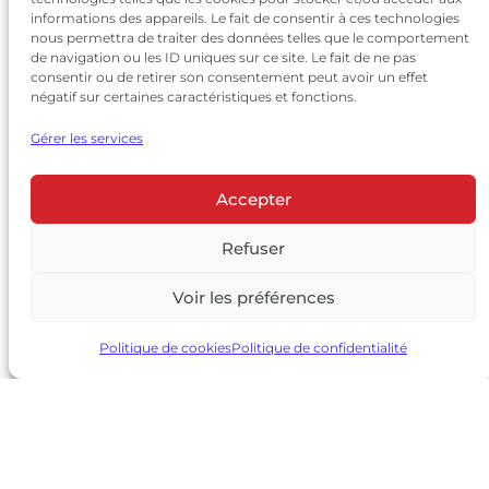
informations des appareils. Le fait de consentir à ces technologies
nous permettra de traiter des données telles que le comportement
de navigation ou les ID uniques sur ce site. Le fait de ne pas
consentir ou de retirer son consentement peut avoir un effet
négatif sur certaines caractéristiques et fonctions.
Gérer les services
Accepter
© 2026 Château Larrivet Haut-Brion |
Mentions légales
|
Politique de confidentialité
Refuser
|
CGV
Voir les préférences
L’ABUS D’ALCOOL EST DANGEREUX POUR LA SANTÉ, À
CONSOMMER AVEC MODÉRATION
Politique de cookies
Politique de confidentialité