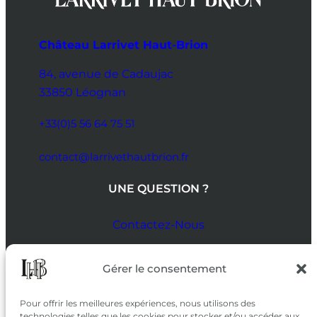
Château Larrivet Haut-Brion
84, avenue de Cadaujac
33850 Léognan
+33(0)5 56 64 75 51
contact@larrivethautbrion.fr
UNE QUESTION ?
Contactez-Nous
SUIVEZ-NOUS
Gérer le consentement
SUR LES RÉSEAUX
Pour offrir les meilleures expériences, nous utilisons des
technologies telles que les cookies pour stocker et/ou accéder aux