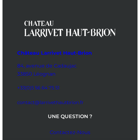
Château Larrivet Haut-Brion
84, avenue de Cadaujac
33850 Léognan
+33(0)5 56 64 75 51
contact@larrivethautbrion.fr
UNE QUESTION ?
Contactez-Nous