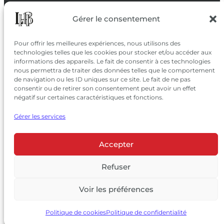
SUIVEZ-NOUS
Gérer le consentement
SUR LES RÉSEAUX
Pour offrir les meilleures expériences, nous utilisons des
technologies telles que les cookies pour stocker et/ou accéder aux
informations des appareils. Le fait de consentir à ces technologies
nous permettra de traiter des données telles que le comportement
de navigation ou les ID uniques sur ce site. Le fait de ne pas
consentir ou de retirer son consentement peut avoir un effet
négatif sur certaines caractéristiques et fonctions.
Gérer les services
Accepter
© 2026 Château Larrivet Haut-Brion |
Mentions légales
|
Politique de confidentialité
Refuser
|
CGV
Voir les préférences
L’ABUS D’ALCOOL EST DANGEREUX POUR LA SANTÉ, À
CONSOMMER AVEC MODÉRATION
Politique de cookies
Politique de confidentialité