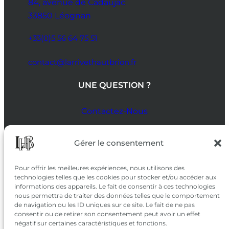
84, avenue de Cadaujac
33850 Léognan
+33(0)5 56 64 75 51
contact@larrivethautbrion.fr
UNE QUESTION ?
Contactez-Nous
SUIVEZ-NOUS
Gérer le consentement
SUR LES RÉSEAUX
Pour offrir les meilleures expériences, nous utilisons des
technologies telles que les cookies pour stocker et/ou accéder aux
informations des appareils. Le fait de consentir à ces technologies
nous permettra de traiter des données telles que le comportement
de navigation ou les ID uniques sur ce site. Le fait de ne pas
consentir ou de retirer son consentement peut avoir un effet
négatif sur certaines caractéristiques et fonctions.