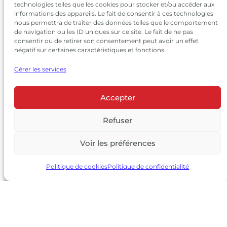
technologies telles que les cookies pour stocker et/ou accéder aux
informations des appareils. Le fait de consentir à ces technologies
nous permettra de traiter des données telles que le comportement
de navigation ou les ID uniques sur ce site. Le fait de ne pas
consentir ou de retirer son consentement peut avoir un effet
négatif sur certaines caractéristiques et fonctions.
Gérer les services
Accepter
© 2026 Château Larrivet Haut-Brion |
Mentions légales
|
Politique de confidentialité
Refuser
|
CGV
Voir les préférences
L’ABUS D’ALCOOL EST DANGEREUX POUR LA SANTÉ, À
CONSOMMER AVEC MODÉRATION
Politique de cookies
Politique de confidentialité