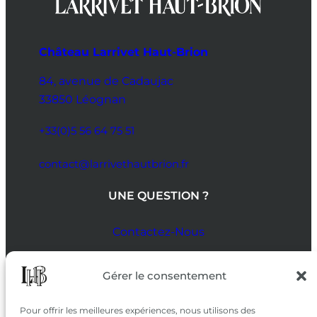
Château Larrivet Haut-Brion
84, avenue de Cadaujac
33850 Léognan
+33(0)5 56 64 75 51
contact@larrivethautbrion.fr
UNE QUESTION ?
Contactez-Nous
SUIVEZ-NOUS
Gérer le consentement
SUR LES RÉSEAUX
Pour offrir les meilleures expériences, nous utilisons des