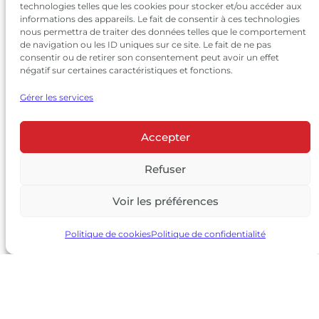
technologies telles que les cookies pour stocker et/ou accéder aux
informations des appareils. Le fait de consentir à ces technologies
nous permettra de traiter des données telles que le comportement
de navigation ou les ID uniques sur ce site. Le fait de ne pas
consentir ou de retirer son consentement peut avoir un effet
négatif sur certaines caractéristiques et fonctions.
Gérer les services
Accepter
© 2026 Château Larrivet Haut-Brion |
Mentions légales
|
Politique de confidentialité
Refuser
|
CGV
Voir les préférences
L’ABUS D’ALCOOL EST DANGEREUX POUR LA SANTÉ, À
CONSOMMER AVEC MODÉRATION
Politique de cookies
Politique de confidentialité