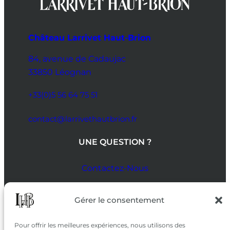
Château Larrivet Haut-Brion
84, avenue de Cadaujac
33850 Léognan
+33(0)5 56 64 75 51
contact@larrivethautbrion.fr
UNE QUESTION ?
Contactez-Nous
SUIVEZ-NOUS
Gérer le consentement
SUR LES RÉSEAUX
Pour offrir les meilleures expériences, nous utilisons des