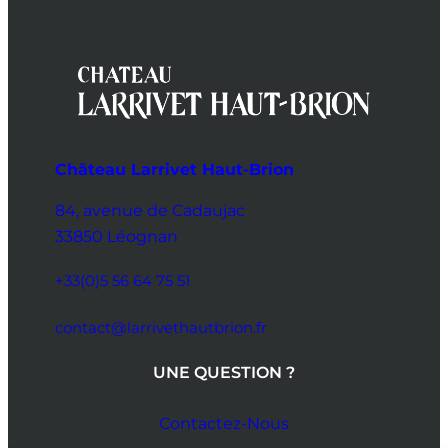
Château Larrivet Haut-Brion
84, avenue de Cadaujac
33850 Léognan
+33(0)5 56 64 75 51
contact@larrivethautbrion.fr
UNE QUESTION ?
Contactez-Nous