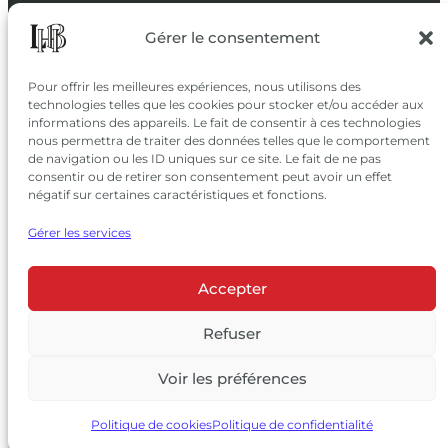
SUIVEZ-NOUS
Gérer le consentement
SUR LES RÉSEAUX
Pour offrir les meilleures expériences, nous utilisons des
technologies telles que les cookies pour stocker et/ou accéder aux
informations des appareils. Le fait de consentir à ces technologies
nous permettra de traiter des données telles que le comportement
de navigation ou les ID uniques sur ce site. Le fait de ne pas
consentir ou de retirer son consentement peut avoir un effet
négatif sur certaines caractéristiques et fonctions.
Gérer les services
Accepter
© 2026 Château Larrivet Haut-Brion |
Mentions légales
|
Politique de confidentialité
Refuser
|
CGV
Voir les préférences
L’ABUS D’ALCOOL EST DANGEREUX POUR LA SANTÉ, À
CONSOMMER AVEC MODÉRATION
Politique de cookies
Politique de confidentialité