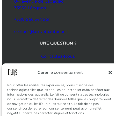
84, avenue de Cadaujac
33850 Léognan
+33(0)5 56 64 75 51
contact@larrivethautbrion.fr
UNE QUESTION ?
Contactez-Nous
SUIVEZ-NOUS
Gérer le consentement
SUR LES RÉSEAUX
Pour offrir les meilleures expériences, nous utilisons des
technologies telles que les cookies pour stocker et/ou accéder aux
informations des appareils. Le fait de consentir à ces technologies
nous permettra de traiter des données telles que le comportement
de navigation ou les ID uniques sur ce site. Le fait de ne pas
consentir ou de retirer son consentement peut avoir un effet
négatif sur certaines caractéristiques et fonctions.